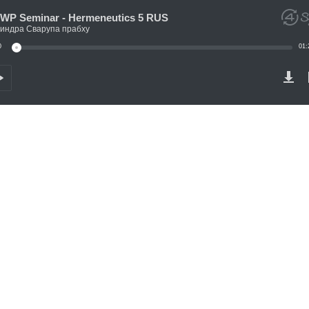
WP Seminar - Hermeneutics 5 RUS
индра Сварупа прабху
0
01: